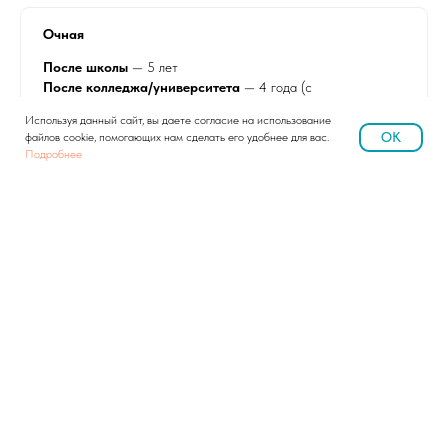
Очная
После школы
— 5 лет
После колледжа/университета
— 4 года (с
рассмотрением индивидуального учебного плана)
Используя данный сайт, вы даете согласие на использование
OK
файлов cookie, помогающих нам сделать его удобнее для вас.
Подробнее
Очно-заочная, заочная, дистанционная
После школы
— 5,5 лет
После колледжа/университета
— 4,5 года (с
рассмотрением индивидуального учебного плана)