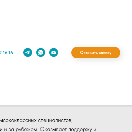
2 16 16
Оставить заявку
й финансово-
нный университет
"
высококлассных специалистов,
и и за рубежом. Оказывает поддержу и