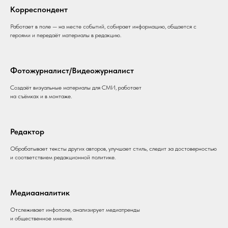
Корреспондент
Работает в поле — на месте событий, собирает информацию, общается с
героями и передаёт материалы в редакцию.
Фотожурналист/Видеожурналист
Создаёт визуальные материалы для СМИ, работает
на съёмках и в монтаже.
Редактор
Обрабатывает тексты других авторов, улучшает стиль, следит за достоверностью
и соответствием редакционной политике.
Медиааналитик
Отслеживает инфополе, анализирует медиатренды
и общественное мнение.