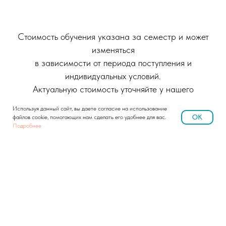
Стоимость обучения указана за семестр и может
изменяться
в зависимости от периода поступления и
индивидуальных условий.
Актуальную стоимость уточняйте у нашего
специалиста
Используя данный сайт, вы даете согласие на использование
OK
файлов cookie, помогающих нам сделать его удобнее для вас.
Получить консультацию
Подробнее
Очная
После школы
— 4 года
После колледжа/университета
— 3 года (с