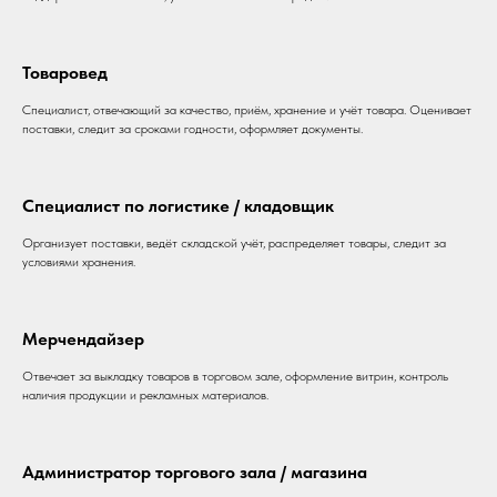
Товаровед
Специалист, отвечающий за качество, приём, хранение и учёт товара. Оценивает
поставки, следит за сроками годности, оформляет документы.
Специалист по логистике / кладовщик
Организует поставки, ведёт складской учёт, распределяет товары, следит за
условиями хранения.
Мерчендайзер
Отвечает за выкладку товаров в торговом зале, оформление витрин, контроль
наличия продукции и рекламных материалов.
Администратор торгового зала / магазина