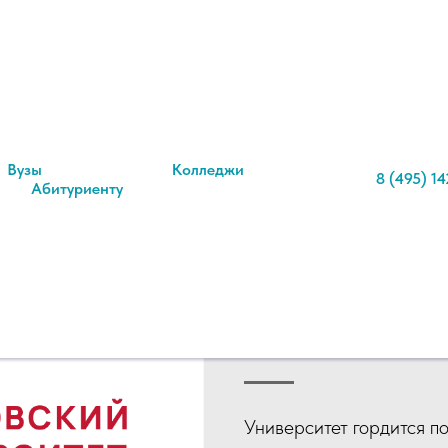
Вузы
Колледжи
8 (495) 14
Абитуриенту
Московски
им. С.Ю.Ви
Университет гордится п