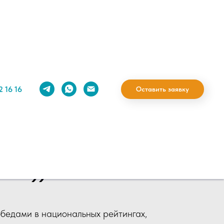
2 16 16
Оставить заявку
й университет
тте))
обедами в национальных рейтингах,