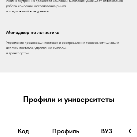
Анализ внутренних процессов компании, выявление узких мест, оптимизация
работы компании, исследование рынка
и предложений конкурентов.
Менеджер по логистике
Управление процессами поставок и распределения товаров, оптимизация
цепочек поставок, управление складами
и транспортом.
Профили и университеты
Код
Профиль
ВУЗ
Оч