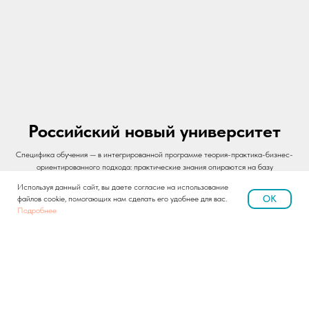
Российский новый университет
Специфика обучения — в интегрированной программе теория-практика-бизнес-
ориентированного подхода: практические знания опираются на базу
фундаментальной науки.
Используя данный сайт, вы даете согласие на использование
OK
файлов cookie, помогающих нам сделать его удобнее для вас.
Подробнее
Подробнее