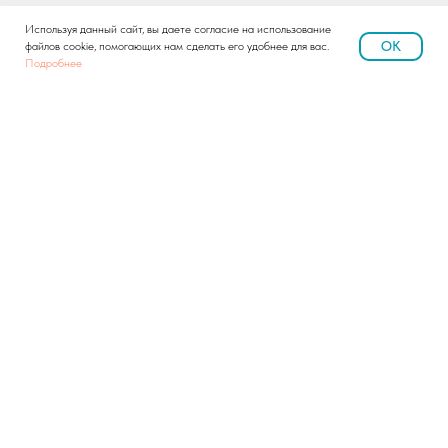
Используя данный сайт, вы даете согласие на использование
OK
файлов cookie, помогающих нам сделать его удобнее для вас.
Подробнее
Российский новый университет
Специфика обучения — в интегрированной программе теория-практика-бизнес-
ориентированного подхода: практические знания опираются на базу
фундаментальной науки.
Подробнее