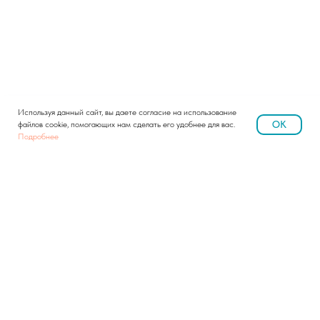
Используя данный сайт, вы даете согласие на использование
OK
файлов cookie, помогающих нам сделать его удобнее для вас.
Подробнее