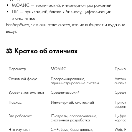
МОАИС — технический, инженерно-программный
ПИ — прикладной, ближе к бизнесу, цифровизации
и аналитике
Разберёмся, чем они отличаются, кто их выбирает и куда они
ведут.
⚖️ Кратко об отличиях
Параметр
МОАИС	
Основной фокус	
Программирование, 
Автоматиз
администрирование систем	
Уровень математики	
Средне-высокий	
Подход
Инженерный, системный	
Прикладно
Где работают	
IT-отделы, сопровождение, 
Цифровиза
системная разработка	
Что изучают	
C++, Java, базы данных, 
Web, Pytho