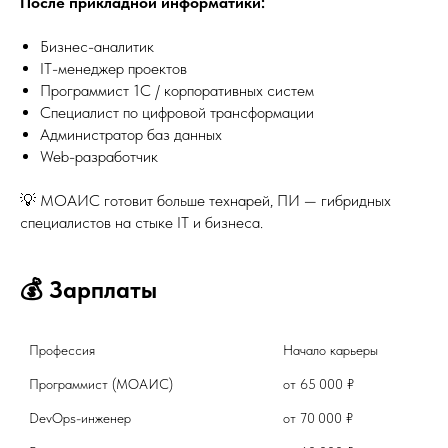
После прикладной информатики:
Бизнес-аналитик
IT-менеджер проектов
Программист 1С / корпоративных систем
Специалист по цифровой трансформации
Администратор баз данных
Web-разработчик
💡 МОАИС готовит больше технарей, ПИ — гибридных
специалистов на стыке IT и бизнеса.
💰 Зарплаты
Профессия
Начало карьеры	
Программист (МОАИС)	
от 65 000 ₽	
DevOps-инженер	
от 70 000 ₽	