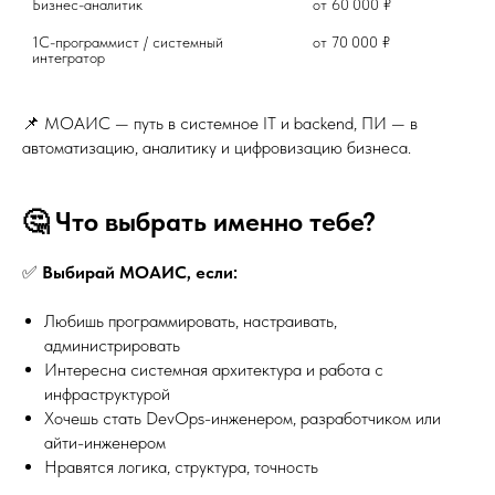
Бизнес-аналитик 
от 60 000 ₽	
1С-программист / системный 
от 70 000 ₽	
14
интегратор	
📌 МОАИС — путь в системное IT и backend, ПИ — в
автоматизацию, аналитику и цифровизацию бизнеса.
🤔 Что выбрать именно тебе?
✅
Выбирай МОАИС, если:
Любишь программировать, настраивать,
администрировать
Интересна системная архитектура и работа с
инфраструктурой
Хочешь стать DevOps-инженером, разработчиком или
айти-инженером
Нравятся логика, структура, точность