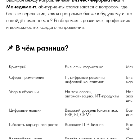
Менеджмент
, абитуриенты сталкиваются с вопросом: где
больше перспектив, какая программа ближе к будущему и что
подойдёт именно мне? Разберёмся в различиях, профессиях
и возможностях каждого направления.
📌 В чём разница?
Критерий	
Бизнес-информатика	
Сфера применения	
IT, цифровые решения, 
Бизнес
цифровой консалтинг	
Упор в обучении	
На технологии, 
На упр
автоматизацию, ИТ-продукты	
эконом
Цифровые навыки	
Высокий уровень (аналитика, 
Базовы
ERP, BI, CRM)	
Гибкость карьерного роста	
Высокая: IT + бизнес	
Высокая
Востребованность	
Растёт ежегодно с акцентом 
Стабил