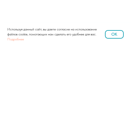
Используя данный сайт, вы даете согласие на использование
OK
файлов cookie, помогающих нам сделать его удобнее для вас.
Подробнее
8 (495) 142-16-16
Сотрудничество: info@uni-