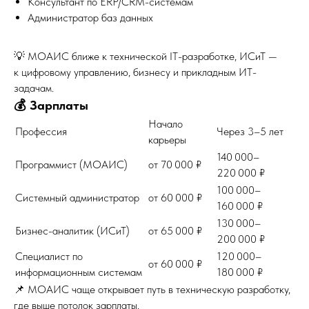
Консультант по ERP/CRM-системам
Администратор баз данных
💡 МОАИС ближе к технической IT-разработке, ИСиТ —
к цифровому управлению, бизнесу и прикладным ИТ-
задачам.
💰 Зарплаты
Начало
Профессия
Через 3–5 лет
карьеры
140 000–
Программист (МОАИС)
от 70 000 ₽
220 000 ₽
100 000–
Системный администратор
от 60 000 ₽
160 000 ₽
130 000–
Бизнес-аналитик (ИСиТ)
от 65 000 ₽
200 000 ₽
Специалист по
120 000–
от 60 000 ₽
информационным системам
180 000 ₽
📌 МОАИС чаще открывает путь в техническую разработку,
где выше потолок зарплаты.