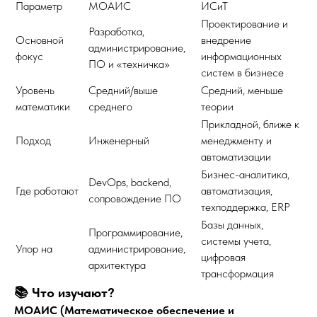
Параметр
МОАИС
ИСиТ
Проектирование и
Разработка,
Основной
внедрение
администрирование,
фокус
информационных
ПО и «техничка»
систем в бизнесе
Уровень
Средний/выше
Средний, меньше
математики
среднего
теории
Прикладной, ближе к
Подход
Инженерный
менеджменту и
автоматизации
Бизнес-аналитика,
DevOps, backend,
Где работают
автоматизация,
сопровождение ПО
техподдержка, ERP
Базы данных,
Программирование,
системы учета,
Упор на
администрирование,
цифровая
архитектура
трансформация
📚 Что изучают?
МОАИС (Математическое обеспечение и