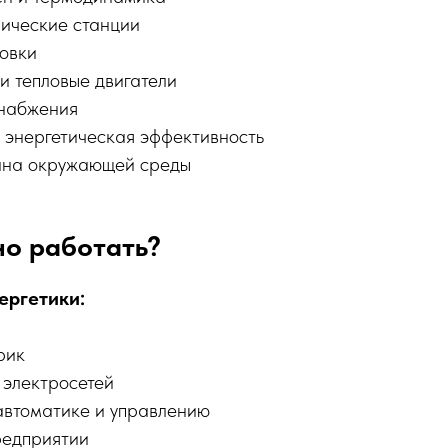
рические станции
новки
и тепловые двигатели
снабжения
и энергетическая эффективность
ана окружающей среды
но работать?
ергетики:
рик
электросетей
автоматике и управлению
редприятии