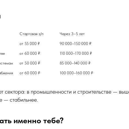
ы
Стартовая з/п	
от 55 000 ₽	
Энергетик на производстве	
от 60 000 ₽	
Инженер по тепловым системам	
от 50 000 ₽	
Проектировщик теплоснабжения	
от 60 000 ₽	
100 000–160 000 ₽
от сектора: в промышленности и строительстве — выш
е — стабильнее.
ать именно тебе?