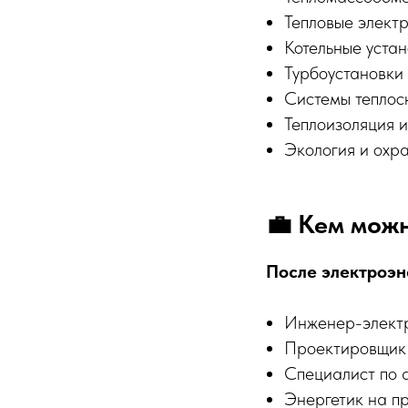
Тепловые элект
Котельные уста
Турбоустановки 
Системы тепло
Теплоизоляция 
Экология и охр
💼 Кем мож
После электроэн
Инженер-элект
Проектировщик 
Специалист по 
Энергетик на п