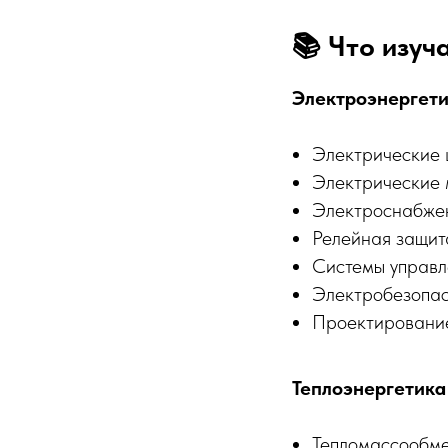
📚 Что изуч
Электроэнергети
Электрические 
Электрические
Электроснабжен
Релейная защит
Системы управл
Электробезопас
Проектирование
Теплоэнергетика
Тепломассообм