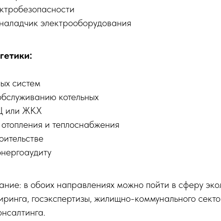
ктробезопасности
наладчик электрооборудования
гетики:
ых систем
обслуживанию котельных
Ц или ЖКХ
отопления и теплоснабжения
оительстве
энергоаудиту
ние: в обоих направлениях можно пойти в сферу эко
иринга, госэкспертизы, жилищно-коммунального сект
онсалтинга.