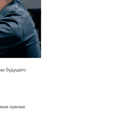
тью будущего
амых нужных