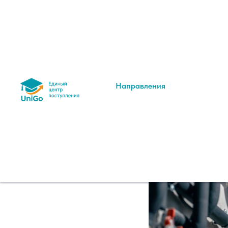
Электроэ
теплоэне
выбрать?
Направления