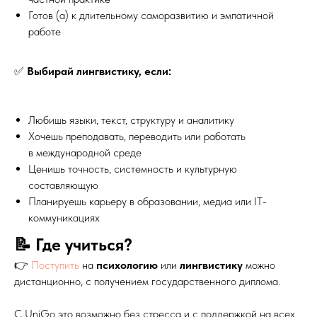
Готов (а) к длительному саморазвитию и эмпатичной
работе
✅
Выбирай лингвистику, если:
Любишь языки, текст, структуру и аналитику
Хочешь преподавать, переводить или работать
в международной среде
Ценишь точность, системность и культурную
составляющую
Планируешь карьеру в образовании, медиа или IT-
коммуникациях
📝 Где учиться?
👉
Поступить
на
психологию
или
лингвистику
можно
дистанционно, с получением государственного диплома.
С UniGo это возможно без стресса и с поддержкой на всех