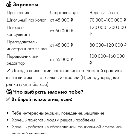
💰 Зарплаты
Профессия
Стартовая з/п
Через 3–5 лет
Школьный психолог
от 45 000 ₽
70 000–100 000 ₽
Психолог-
120 000–200 000
от 60 000 ₽
консультант
₽
Преподаватель
от 45 000 ₽
80 000–120 000 ₽
иностранного языка
Переводчик или
100 000–160 000
от 55 000 ₽
редактор
₽
📌 Доход в психологии часто зависит от частной практики,
в лингвистике — от языков и отрасли (IT, международные
рынки платят больше).
🤔 Что выбрать именно тебе?
✅
Выбирай психологию, если:
Тебе интересны эмоции, поведение, мышление
Хочешь помогать людям решать проблемы
Хочешь работать в образовании, социальной сфере или
частной практике