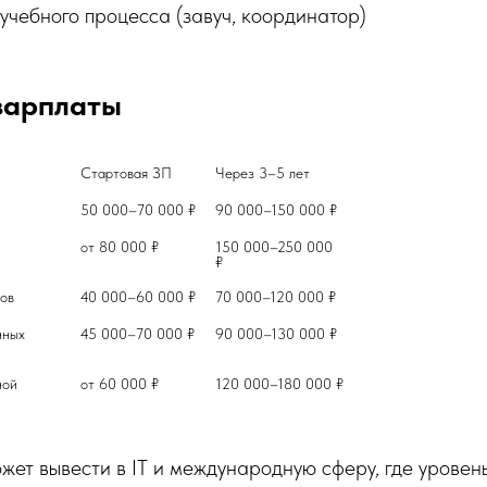
учебного процесса (завуч, координатор)
зарплаты
Стартовая ЗП	
50 000–70 000 ₽	
 в IT-компании	
от 80 000 ₽	
150 000–250 000 
Учитель начальных классов	
40 000–60 000 ₽	
ных 
45 000–70 000 ₽	
ой 
от 60 000 ₽	
120 000–180 000 ₽
жет вывести в IT и международную сферу, где уровен