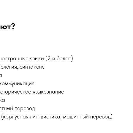
ают?
остранные языки (2 и более)
ология, синтаксис
а
коммуникация
сторическое языкознание
ка
стный перевод
е (корпусная лингвистика, машинный перевод)