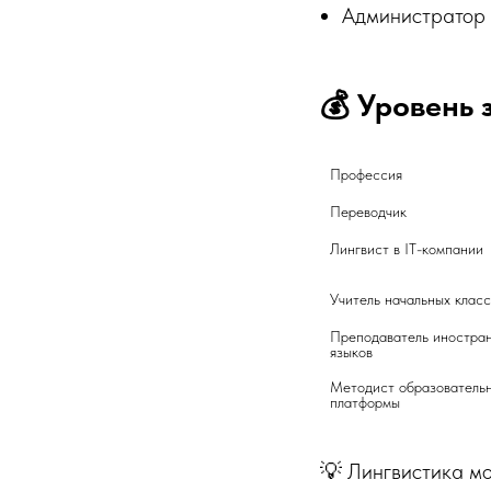
Администратор 
💰 Уровень 
Профессия
Переводчик
Лингвист
Преподаватель иностран
языков	
Методист образовательн
платформы	
💡 Лингвистика мо