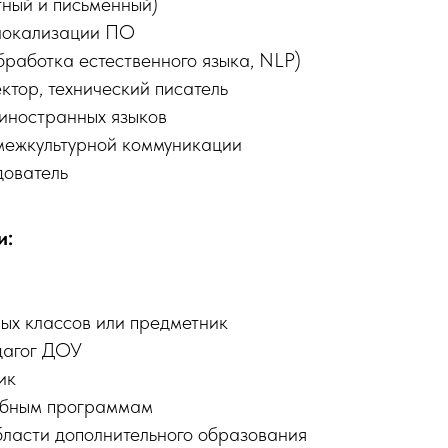
тный и письменный)
локализации ПО
обработка естественного языка, NLP)
ктор, технический писатель
иностранных языков
межкультурной коммуникации
дователь
и:
ных классов или предметник
едагог ДОУ
ик
ебным программам
бласти дополнительного образования