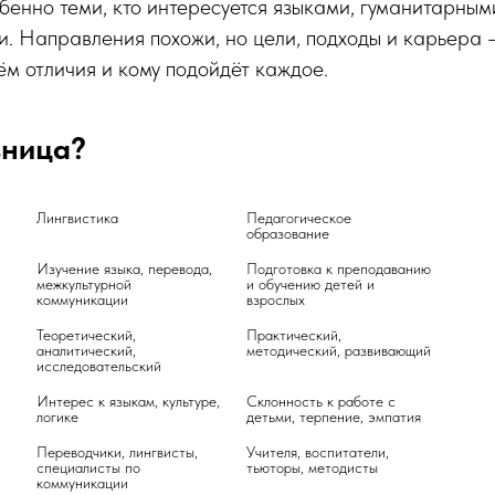
бенно теми, кто интересуется языками, гуманитарны
и. Направления похожи, но цели, подходы и карьера 
ём отличия и кому подойдёт каждое.
зница?
Лингвистика	
Педагогическое 
Изучение языка, перевода, 
Подготовка к преподаванию 
межкультурной 
и обучению детей и 
коммуникации	
Теоретический, 
Практический, 
аналитический, 
исследовательский	
Интерес к языкам, культуре, 
Склонность к работе с 
логике	
Переводчики, лингвисты, 
Учителя, воспитатели, 
специалисты по 
тьюторы, методисты
коммуникации	