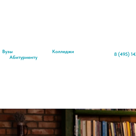
ика или педагогическое об
азница и что выбрать?
Вузы
Колледжи
8 (495) 14
Абитуриенту