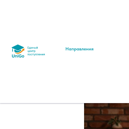
Лингвист
— в чём р
Направления