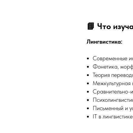
📘 Что изуч
Лингвистика:
Современные ин
Фонетика, морф
Теория перевод
Межкультурная 
Сравнительно-и
Психолингвисти
Письменный и у
IT в лингвистик