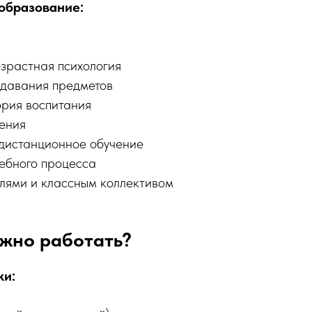
образование:
озрастная психология
давания предметов
ория воспитания
ения
дистанционное обучение
ебного процесса
елями и классным коллективом
ожно работать?
ки: