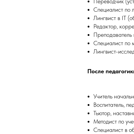
Переводчик (ус
Специалист по 
Лингвист в IT (
Редактор, корре
Преподаватель 
Специалист по 
Лингвист-иссле
После педагогик
Учитель началь
Воспитатель, п
Тьютор, наставн
Методист по уч
Специалист в о