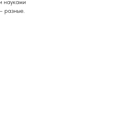
ми науками
— разные.