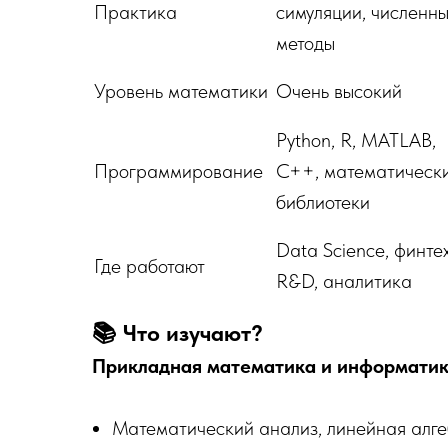
Практика
симуляции, численн
методы
Уровень математики
Очень высокий
Python, R, MATLAB,
Программирование
C++, математическ
библиотеки
Data Science, финтех
Где работают
R&D, аналитика
📚 Что изучают?
Прикладная математика и информатик
Математический анализ, линейная алг