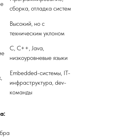
ые
сборка, отладка систем
Высокий, но с
техническим уклоном
C, C++, Java,
ие
низкоуровневые языки
Embedded-системы, IT-
,
инфраструктура, dev-
команды
а:
ебра