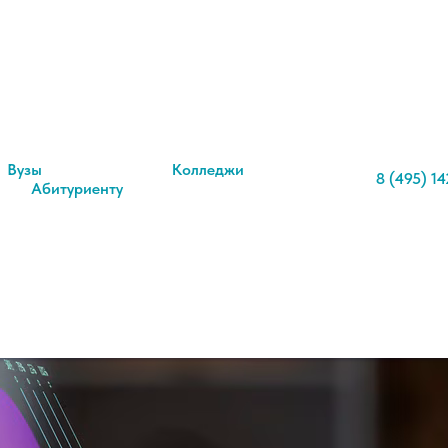
ика и информатика
ка и вычислительная
 выбрать?
Вузы
Колледжи
8 (495) 14
Абитуриенту