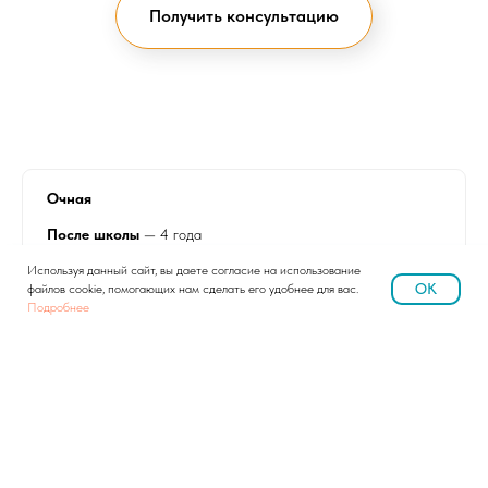
Получить консультацию
Очная
После школы
— 4 года
После колледжа/университета
— 3 года (с
Используя данный сайт, вы даете согласие на использование
рассмотрением индивидуального учебного плана)
OK
файлов cookie, помогающих нам сделать его удобнее для вас.
Подробнее