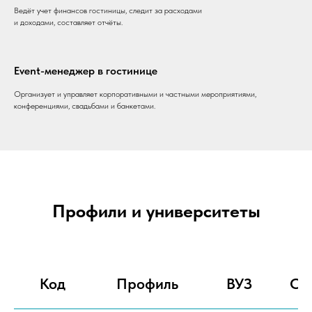
Ведёт учет финансов гостиницы, следит за расходами
и доходами, составляет отчёты.
Event-менеджер в гостинице
Организует и управляет корпоративными и частными мероприятиями,
конференциями, свадьбами и банкетами.
Профили и университеты
Код
Профиль
ВУЗ
Оч