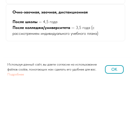
Очно-заочная, заочная, дистанционная
После школы
— 4,5 года
После колледжа/университета
— 3,5 года (с
рассмотрением индивидуального учебного плана)
Используя данный сайт, вы даете согласие на использование
OK
файлов cookie, помогающих нам сделать его удобнее для вас.
Подробнее